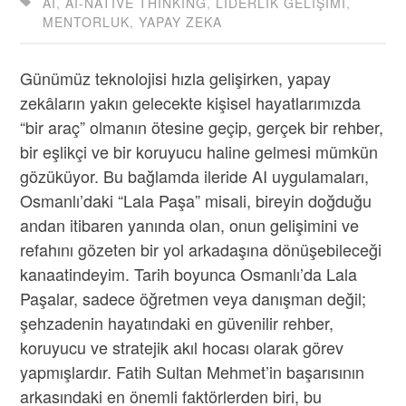
AI
,
AI-NATIVE THINKING
,
LIDERLIK GELIŞIMI
,
MENTORLUK
,
YAPAY ZEKA
Günümüz teknolojisi hızla gelişirken, yapay
zekâların yakın gelecekte kişisel hayatlarımızda
“bir araç” olmanın ötesine geçip, gerçek bir rehber,
bir eşlikçi ve bir koruyucu haline gelmesi mümkün
gözüküyor. Bu bağlamda ileride AI uygulamaları,
Osmanlı’daki “Lala Paşa” misali, bireyin doğduğu
andan itibaren yanında olan, onun gelişimini ve
refahını gözeten bir yol arkadaşına dönüşebileceği
kanaatindeyim. Tarih boyunca Osmanlı’da Lala
Paşalar, sadece öğretmen veya danışman değil;
şehzadenin hayatındaki en güvenilir rehber,
koruyucu ve stratejik akıl hocası olarak görev
yapmışlardır. Fatih Sultan Mehmet’in başarısının
arkasındaki en önemli faktörlerden biri, bu